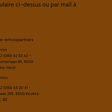
ulaire ci-dessus ou par mail à
le verkooppartners
Immo
32 (0)50 62 53 62 -
rtierlaan 89, 8300
ke-Heist
Immo
32 (0)50 63 20 41 -
laan 259, 8300 Knokke-
t, BE